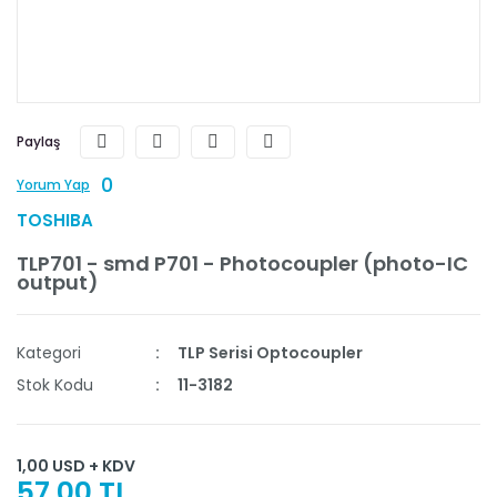
Paylaş
0
Yorum Yap
TOSHIBA
TLP701 - smd P701 - Photocoupler (photo-IC
output)
Kategori
TLP Serisi Optocoupler
Stok Kodu
11-3182
1,00 USD + KDV
57,00 TL