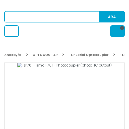
ARA
Anasayfa
OPTOCOUPLER
TLP Serisi Optocoupler
TLP7