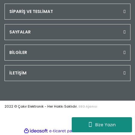
SİPARİŞ VE TESLİMAT
SAYFALAR
BİLGİLER
İLETİŞİM
2022 © Çakır Elektronik - Her Hakkı Saklıdır.
SEO Ajansı
Bize Yazın
ile
ideasoft
e-