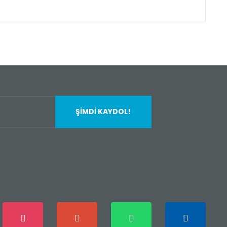
fımıza iletebilirsiniz.
ŞİMDİ KAYDOL!