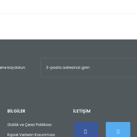
er konularda yetersiz gördüğünüz noktaları öneri formunu kullanarak tara
Bu ürüne ilk yorumu siz yapın!
Yorum Yaz
ltene kaydolun.
Gönder
BİLGİLER
İLETİŞİM
Gizlilik ve Çerez Politikası
Kişisel Verilerin Korunması