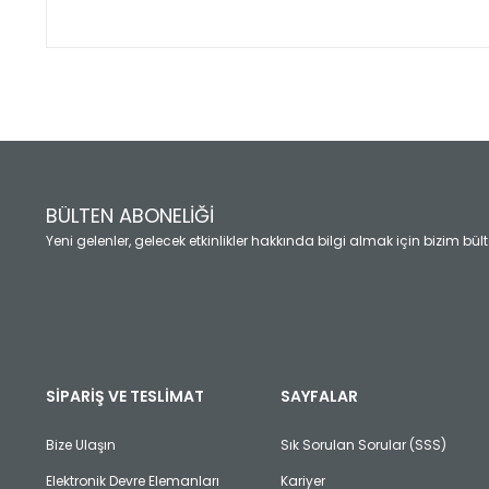
Bu ürünün fiyat bilgisi, resim, ürün açıklamalarında ve diğ
Görüş ve önerileriniz için teşekkür ederiz.
Ürün resmi kalitesiz, bozuk veya görüntülenemiyor.
Ürün açıklamasında eksik bilgiler bulunuyor.
Ürün bilgilerinde hatalar bulunuyor.
Ürün fiyatı diğer sitelerden daha pahalı.
BÜLTEN ABONELİĞİ
Bu ürüne benzer farklı alternatifler olmalı.
Yeni gelenler, gelecek etkinlikler hakkında bilgi almak için bizim bü
SİPARİŞ VE TESLİMAT
SAYFALAR
Bize Ulaşın
Sık Sorulan Sorular (SSS)
Elektronik Devre Elemanları
Kariyer