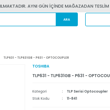
PILMAKTADIR. AYNI GÜN İÇİNDE MAĞAZADAN TESLİM
ARA
Kargom N
TLP631 - TLP631GB - P631 - OPTOCOUPLER
TOSHIBA
TLP631 - TLP631GB - P631 - OPTOCO
Kategori
TLP Serisi Optocoupler
Stok Kodu
11-841