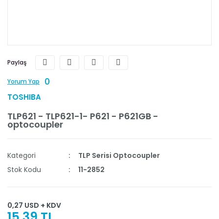
Paylaş
0
Yorum Yap
TOSHIBA
TLP621 - TLP621-1- P621 - P621GB -
optocoupler
Kategori
TLP Serisi Optocoupler
Stok Kodu
11-2852
0,27 USD + KDV
15,39 TL