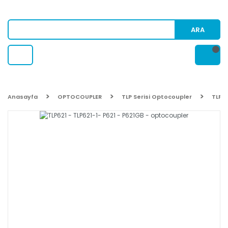
ARA
Anasayfa
OPTOCOUPLER
TLP Serisi Optocoupler
TLP62