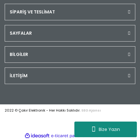
SİPARİŞ VE TESLİMAT
SAYFALAR
BİLGİLER
İLETİŞİM
2022 © Çakır Elektronik - Her Hakkı Saklıdır.
SEO Ajansı
Bize Yazın
ile
ideasoft
e-