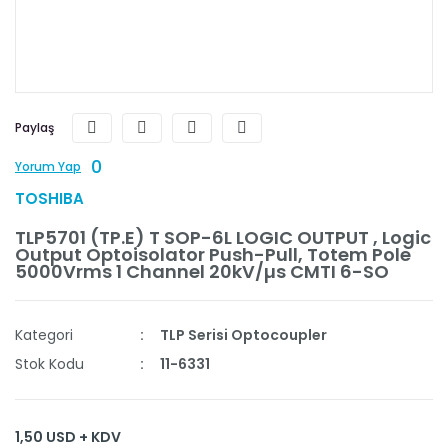
Paylaş
0
Yorum Yap
TOSHIBA
TLP5701 (TP.E) T SOP-6L LOGIC OUTPUT , Logic
Output Optoisolator Push-Pull, Totem Pole
5000Vrms 1 Channel 20kV/µs CMTI 6-SO
Kategori
TLP Serisi Optocoupler
Stok Kodu
11-6331
1,50 USD + KDV