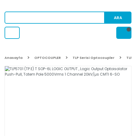
ARA
Anasayfa
OPTOCOUPLER
TLP Serisi Optocoupler
TLP5