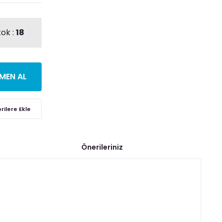
tok :
18
MEN AL
Önerileriniz