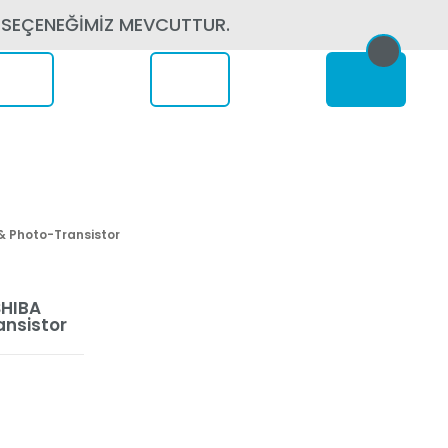
 SEÇENEĞİMİZ MEVCUTTUR.
erede
& Photo-Transistor
SHIBA
ansistor