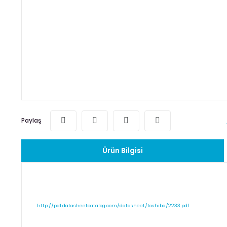
Paylaş
Ürün Bilgisi
http://pdf.datasheetcatalog.com/datasheet/toshiba/2233.pdf