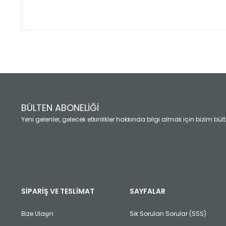
Bu ürünün fiyat bilgisi, resim, ürün açıklamalarında ve diğ
Görüş ve önerileriniz için teşekkür ederiz.
Ürün resmi kalitesiz, bozuk veya görüntülenemiyor.
Ürün açıklamasında eksik bilgiler bulunuyor.
Ürün bilgilerinde hatalar bulunuyor.
Ürün fiyatı diğer sitelerden daha pahalı.
BÜLTEN ABONELİĞİ
Bu ürüne benzer farklı alternatifler olmalı.
Yeni gelenler, gelecek etkinlikler hakkında bilgi almak için bizim bü
SİPARİŞ VE TESLİMAT
SAYFALAR
Bize Ulaşın
Sık Sorulan Sorular (SSS)