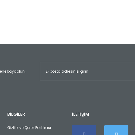
er konularda yetersiz gördüğünüz noktaları öneri formunu kullanarak tara
Bu ürüne ilk yorumu siz yapın!
Yorum Yaz
ltene kaydolun.
Gönder
BİLGİLER
İLETİŞİM
Gizlilik ve Çerez Politikası