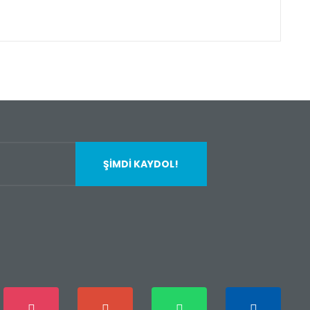
fımıza iletebilirsiniz.
ŞİMDİ KAYDOL!