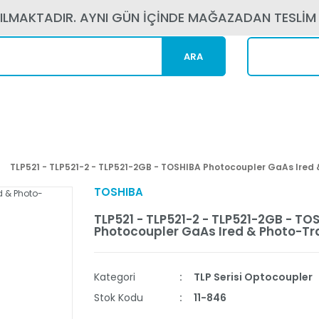
PILMAKTADIR. AYNI GÜN İÇİNDE MAĞAZADAN TESLİM
ARA
Kargom N
TLP521 - TLP521-2 - TLP521-2GB - TOSHIBA Photocoupler GaAs Ired 
TOSHIBA
TLP521 - TLP521-2 - TLP521-2GB - TO
Photocoupler GaAs Ired & Photo-Tr
Kategori
TLP Serisi Optocoupler
Stok Kodu
11-846