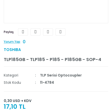
Paylaş
0
Yorum Yap
TOSHIBA
TLP185GB - TLP185 - P185 - P185GB - SOP-4
Kategori
TLP Serisi Optocoupler
Stok Kodu
11-4784
0,30 USD + KDV
17,10 TL