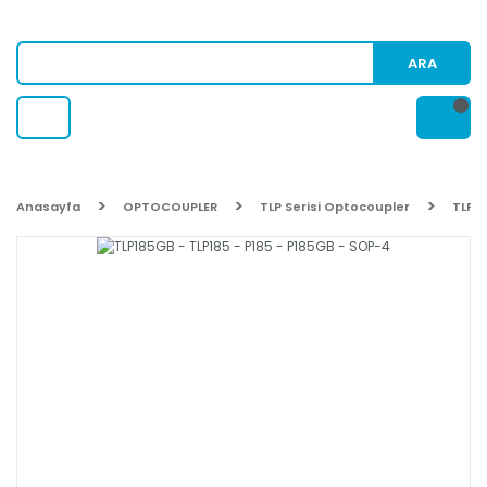
ARA
Anasayfa
OPTOCOUPLER
TLP Serisi Optocoupler
TLP18