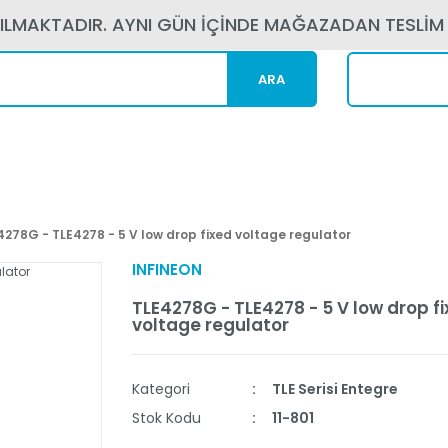
PILMAKTADIR. AYNI GÜN İÇİNDE MAĞAZADAN TESLİM
ARA
Kargom N
4278G - TLE4278 - 5 V low drop fixed voltage regulator
INFINEON
TLE4278G - TLE4278 - 5 V low drop f
voltage regulator
Kategori
TLE Serisi Entegre
Stok Kodu
11-801