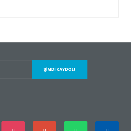
fımıza iletebilirsiniz.
ŞİMDİ KAYDOL!