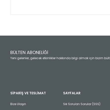
Bu ürünün fiyat bilgisi, resim, ürün açıklamalarında ve diğ
Görüş ve önerileriniz için teşekkür ederiz.
Ürün resmi kalitesiz, bozuk veya görüntülenemiyor.
Ürün açıklamasında eksik bilgiler bulunuyor.
Ürün bilgilerinde hatalar bulunuyor.
Ürün fiyatı diğer sitelerden daha pahalı.
BÜLTEN ABONELİĞİ
Bu ürüne benzer farklı alternatifler olmalı.
Yeni gelenler, gelecek etkinlikler hakkında bilgi almak için bizim bü
SİPARİŞ VE TESLİMAT
SAYFALAR
Bize Ulaşın
Sık Sorulan Sorular (SSS)