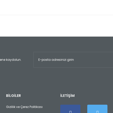
er konularda yetersiz gördüğünüz noktaları öneri formunu kullanarak tara
Bu ürüne ilk yorumu siz yapın!
Yorum Yaz
ltene kaydolun.
Gönder
BİLGİLER
İLETİŞİM
Gizlilik ve Çerez Politikası