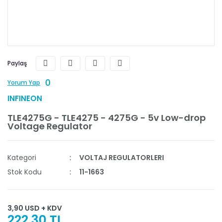
Paylaş
0
Yorum Yap
INFINEON
TLE4275G - TLE4275 - 4275G - 5v Low-drop
Voltage Regulator
Kategori
VOLTAJ REGULATORLERI
Stok Kodu
11-1663
3,90 USD + KDV
222,30 TL