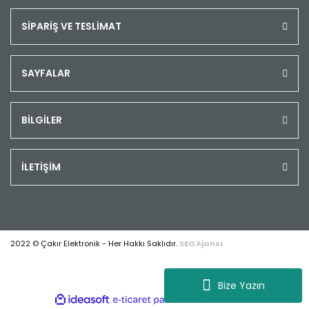
SİPARİŞ VE TESLİMAT
SAYFALAR
BİLGİLER
İLETİŞİM
2022 © Çakır Elektronik - Her Hakkı Saklıdır.
SEO Ajansı
Bize Yazın
ile
ideasoft
e-