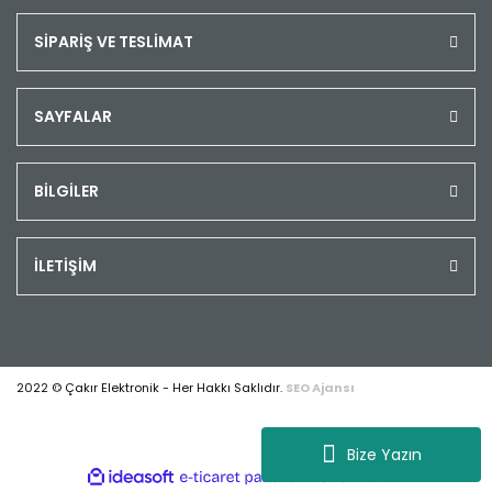
SİPARİŞ VE TESLİMAT
SAYFALAR
BİLGİLER
İLETİŞİM
2022 © Çakır Elektronik - Her Hakkı Saklıdır.
SEO Ajansı
Bize Yazın
ile
ideasoft
e-