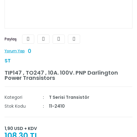
Paylaş
0
Yorum Yap
ST
TIP147 , TO247 , 10A. 100V. PNP Darlington
Power Transistors
Kategori
T Serisi Transistör
Stok Kodu
11-2410
1,90 USD + KDV
108,30 TL