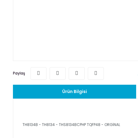
Paylaş
Ürün Bilgisi
TH8134B - TH8134 - THS8134BCPHP TQFP48 - ORGİNAL