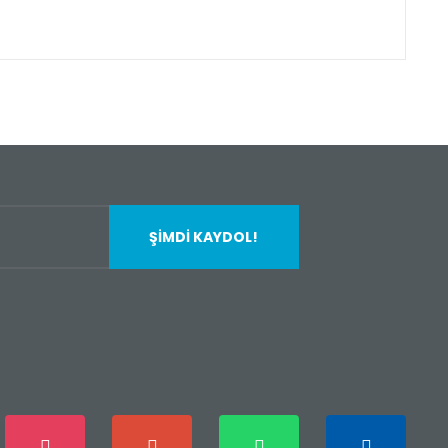
fımıza iletebilirsiniz.
ŞİMDİ KAYDOL!