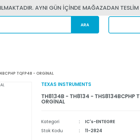
PILMAKTADIR. AYNI GÜN İÇİNDE MAĞAZADAN TESLİM
ARA
Kargom N
34BCPHP TQFP48 - ORGİNAL
TEXAS INSTRUMENTS
TH8134B - TH8134 - THS8134BCPHP 
ORGİNAL
Kategori
IC's-ENTEGRE
Stok Kodu
11-2824