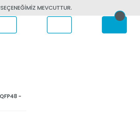
 SEÇENEĞİMİZ MEVCUTTUR.
erede
TQFP48 -