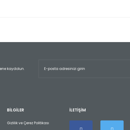
er konularda yetersiz gördüğünüz noktaları öneri formunu kullanarak tara
Bu ürüne ilk yorumu siz yapın!
Yorum Yaz
ltene kaydolun.
Gönder
BİLGİLER
İLETİŞİM
Gizlilik ve Çerez Politikası