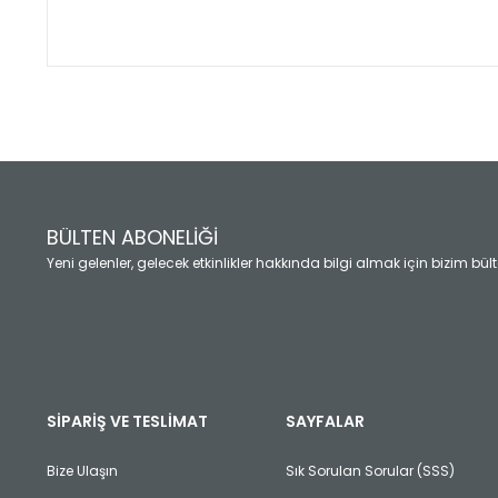
Bu ürünün fiyat bilgisi, resim, ürün açıklamalarında ve diğ
Görüş ve önerileriniz için teşekkür ederiz.
Ürün resmi kalitesiz, bozuk veya görüntülenemiyor.
Ürün açıklamasında eksik bilgiler bulunuyor.
Ürün bilgilerinde hatalar bulunuyor.
Ürün fiyatı diğer sitelerden daha pahalı.
BÜLTEN ABONELİĞİ
Bu ürüne benzer farklı alternatifler olmalı.
Yeni gelenler, gelecek etkinlikler hakkında bilgi almak için bizim bü
SİPARİŞ VE TESLİMAT
SAYFALAR
Bize Ulaşın
Sık Sorulan Sorular (SSS)