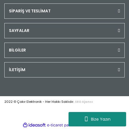
SİPARİŞ VE TESLİMAT
SAYFALAR
BİLGİLER
İLETİŞİM
2022 © Çakır Elektronik - Her Hakkı Saklıdır.
SEO Ajansı
Bize Yazın
ile
ideasoft
e-