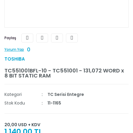
Paylaş
0
Yorum Yap
TOSHIBA
TC551001BFL-10 - TC551001 - 131,072 WORD x
8 BIT STATIC RAM
Kategori
TC Serisi Entegre
Stok Kodu
11-1165
20,00 USD + KDV
1.140,00 TL