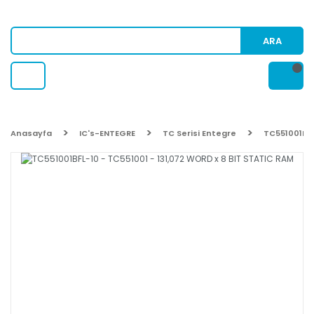
ARA
Anasayfa
IC's-ENTEGRE
TC Serisi Entegre
TC551001BFL