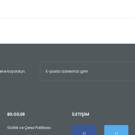
er konularda yetersiz gördüğünüz noktaları öneri formunu kullanarak tara
Bu ürüne ilk yorumu siz yapın!
Yorum Yaz
ltene kaydolun.
Gönder
BİLGİLER
İLETİŞİM
Gizlilik ve Çerez Politikası