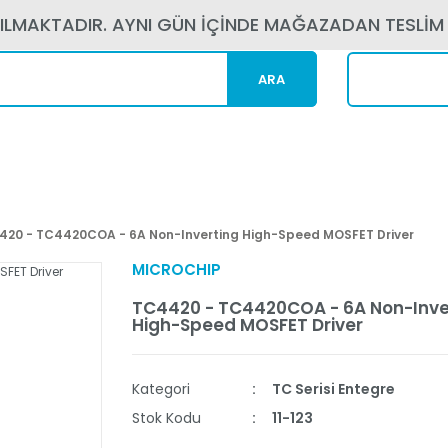
PILMAKTADIR. AYNI GÜN İÇİNDE MAĞAZADAN TESLİM
ARA
Kargom N
420 - TC4420COA - 6A Non-Inverting High-Speed MOSFET Driver
MICROCHIP
TC4420 - TC4420COA - 6A Non-Inve
High-Speed MOSFET Driver
Kategori
TC Serisi Entegre
Stok Kodu
11-123