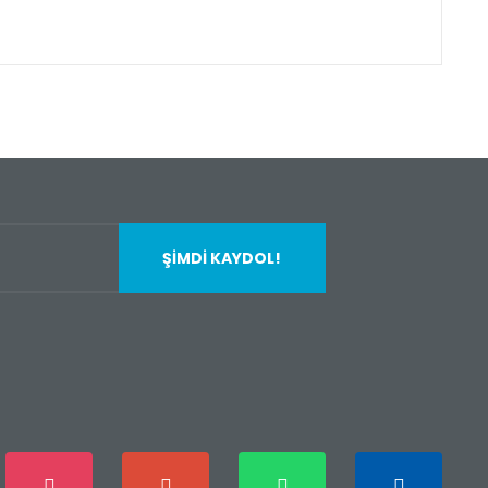
fımıza iletebilirsiniz.
ŞİMDİ KAYDOL!