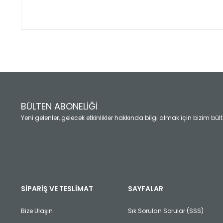
Bu ürünün fiyat bilgisi, resim, ürün açıklamalarında ve diğ
Görüş ve önerileriniz için teşekkür ederiz.
Ürün resmi kalitesiz, bozuk veya görüntülenemiyor.
Ürün açıklamasında eksik bilgiler bulunuyor.
Ürün bilgilerinde hatalar bulunuyor.
Ürün fiyatı diğer sitelerden daha pahalı.
BÜLTEN ABONELİĞİ
Bu ürüne benzer farklı alternatifler olmalı.
Yeni gelenler, gelecek etkinlikler hakkında bilgi almak için bizim bü
SİPARİŞ VE TESLİMAT
SAYFALAR
Bize Ulaşın
Sık Sorulan Sorular (SSS)