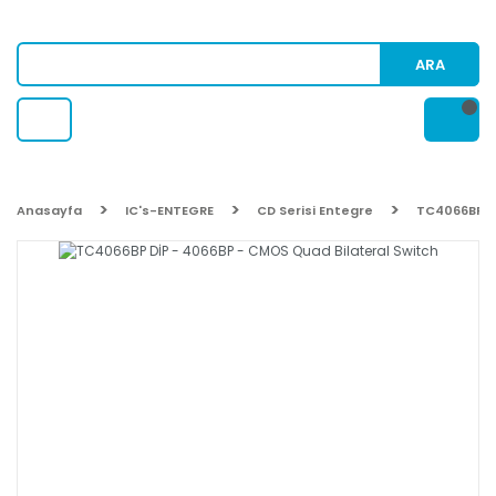
ARA
Anasayfa
IC's-ENTEGRE
CD Serisi Entegre
TC4066BP Dİ