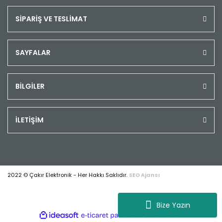
SİPARİŞ VE TESLİMAT
SAYFALAR
BİLGİLER
İLETİŞİM
2022 © Çakır Elektronik - Her Hakkı Saklıdır.
SEO Ajansı
Bize Yazın
ile
ideasoft
e-