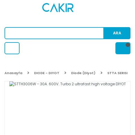
ARA
Anasayfa
DIODE - DIYOT
Diode (Diyot)
STTA SERISI