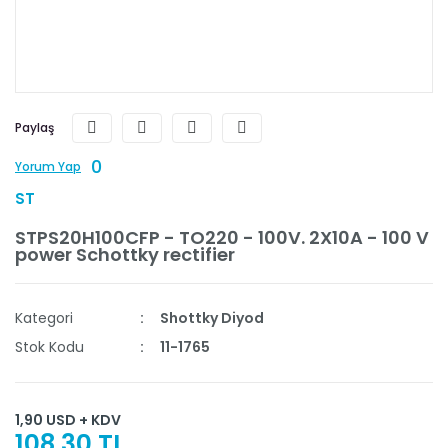
Paylaş
0
Yorum Yap
ST
STPS20H100CFP - TO220 - 100V. 2X10A - 100 V
power Schottky rectifier
Kategori
Shottky Diyod
Stok Kodu
11-1765
1,90 USD + KDV
108,30 TL