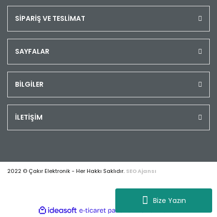
SİPARİŞ VE TESLİMAT
SAYFALAR
BİLGİLER
İLETİŞİM
2022 © Çakır Elektronik - Her Hakkı Saklıdır.
SEO Ajansı
Bize Yazın
ile
ideasoft
e-