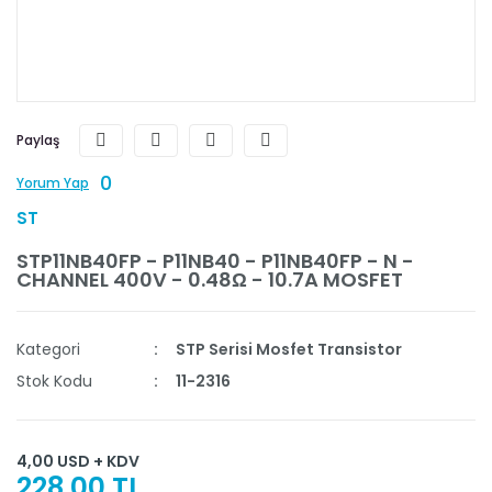
Paylaş
0
Yorum Yap
ST
STP11NB40FP - P11NB40 - P11NB40FP - N -
CHANNEL 400V - 0.48Ω - 10.7A MOSFET
Kategori
STP Serisi Mosfet Transistor
Stok Kodu
11-2316
4,00 USD + KDV
228,00 TL