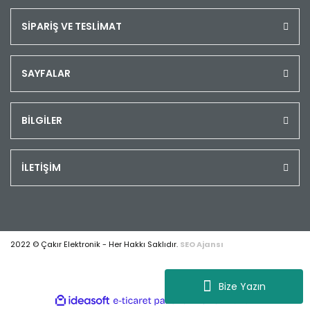
SİPARİŞ VE TESLİMAT
SAYFALAR
BİLGİLER
İLETİŞİM
2022 © Çakır Elektronik - Her Hakkı Saklıdır.
SEO Ajansı
Bize Yazın
ile
ideasoft
e-