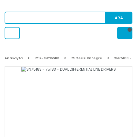
ARA
Anasayfa
IC's-ENTEGRE
75 Serisi Entegre
SN75183 - 75