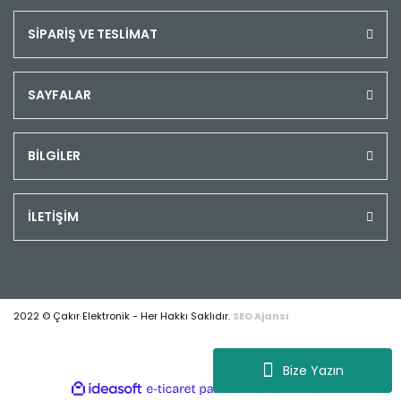
SİPARİŞ VE TESLİMAT
SAYFALAR
BİLGİLER
İLETİŞİM
2022 © Çakır Elektronik - Her Hakkı Saklıdır.
SEO Ajansı
Bize Yazın
ile
ideasoft
e-