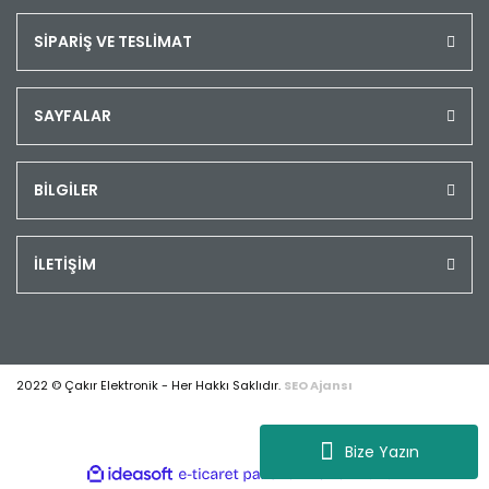
SİPARİŞ VE TESLİMAT
SAYFALAR
BİLGİLER
İLETİŞİM
2022 © Çakır Elektronik - Her Hakkı Saklıdır.
SEO Ajansı
Bize Yazın
ile
ideasoft
e-