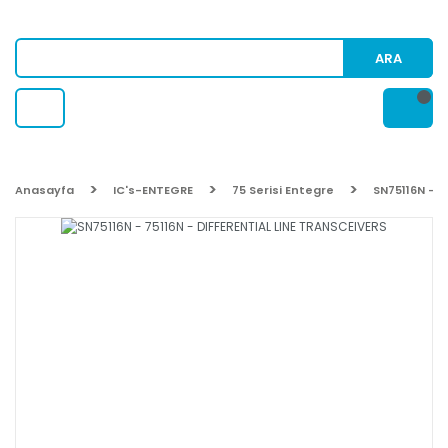
ARA
Anasayfa
IC's-ENTEGRE
75 Serisi Entegre
SN75116N - 7