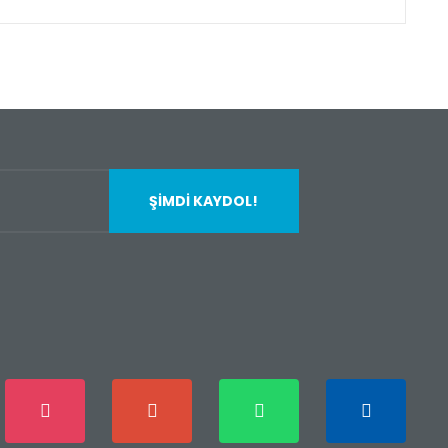
fımıza iletebilirsiniz.
ŞİMDİ KAYDOL!