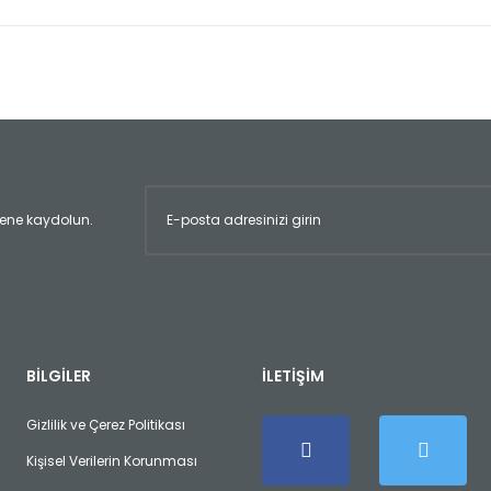
er konularda yetersiz gördüğünüz noktaları öneri formunu kullanarak tara
Bu ürüne ilk yorumu siz yapın!
Yorum Yaz
ltene kaydolun.
Gönder
BİLGİLER
İLETİŞİM
Gizlilik ve Çerez Politikası
Kişisel Verilerin Korunması