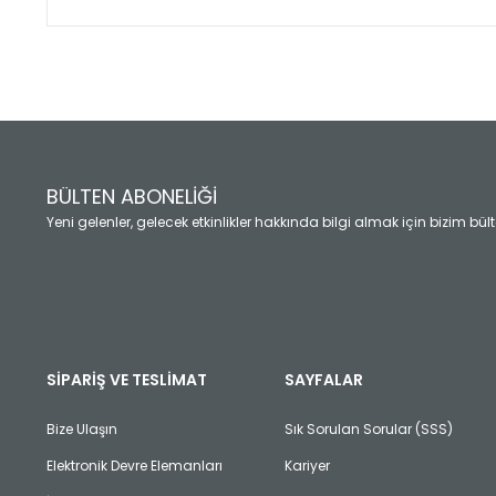
Bu ürünün fiyat bilgisi, resim, ürün açıklamalarında ve diğ
Görüş ve önerileriniz için teşekkür ederiz.
Ürün resmi kalitesiz, bozuk veya görüntülenemiyor.
Ürün açıklamasında eksik bilgiler bulunuyor.
Ürün bilgilerinde hatalar bulunuyor.
Ürün fiyatı diğer sitelerden daha pahalı.
BÜLTEN ABONELİĞİ
Bu ürüne benzer farklı alternatifler olmalı.
Yeni gelenler, gelecek etkinlikler hakkında bilgi almak için bizim bü
SİPARİŞ VE TESLİMAT
SAYFALAR
Bize Ulaşın
Sık Sorulan Sorular (SSS)
Elektronik Devre Elemanları
Kariyer