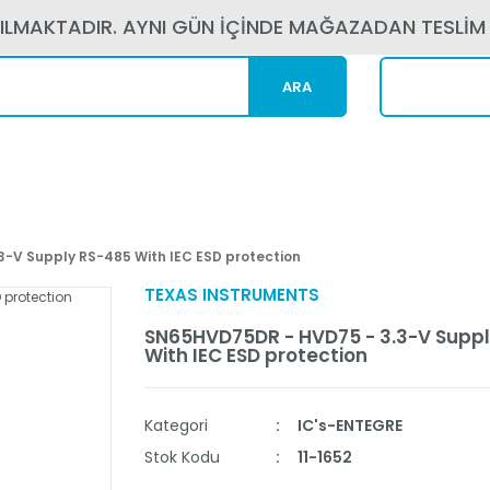
PILMAKTADIR. AYNI GÜN İÇİNDE MAĞAZADAN TESLİM
ARA
Kargom N
-V Supply RS-485 With IEC ESD protection
TEXAS INSTRUMENTS
SN65HVD75DR - HVD75 - 3.3-V Supp
With IEC ESD protection
Kategori
IC's-ENTEGRE
Stok Kodu
11-1652