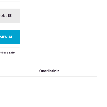
tok :
18
MEN AL
Önerileriniz