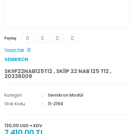
Paylaş
0
Yorum Yap
SEMIKRON
SKIIP22NAB125T12 , SKİİP 22 NAB 125 T12 ,
20338009
Kategori
Semikron Modül
Stok Kodu
11-2194
130,00 USD + KDV
7.410,00 TL