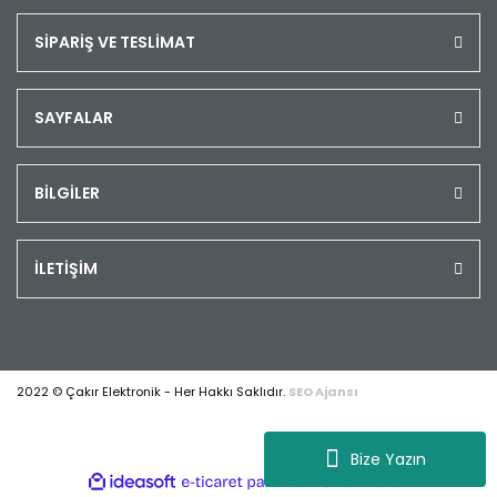
SİPARİŞ VE TESLİMAT
SAYFALAR
BİLGİLER
İLETİŞİM
2022 © Çakır Elektronik - Her Hakkı Saklıdır.
SEO Ajansı
Bize Yazın
ile
ideasoft
e-