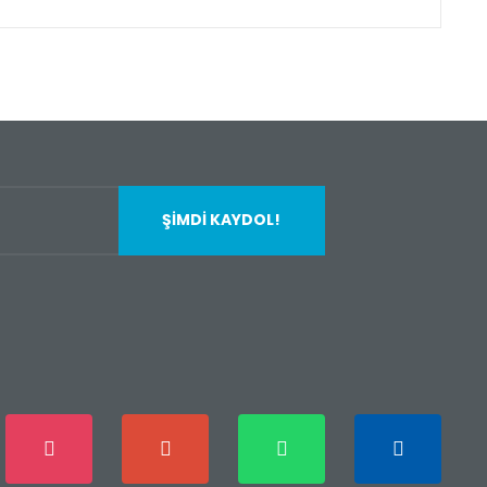
fımıza iletebilirsiniz.
ŞİMDİ KAYDOL!