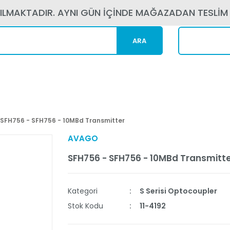
PILMAKTADIR. AYNI GÜN İÇİNDE MAĞAZADAN TESLİM
ARA
Kargom N
SFH756 - SFH756 - 10MBd Transmitter
AVAGO
SFH756 - SFH756 - 10MBd Transmitt
Kategori
S Serisi Optocoupler
Stok Kodu
11-4192