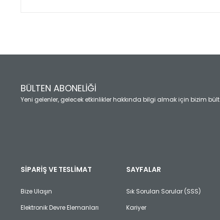
Bu ürünün fiyat bilgisi, resim, ürün açıklamalarında ve diğ
Görüş ve önerileriniz için teşekkür ederiz.
Ürün resmi kalitesiz, bozuk veya görüntülenemiyor.
Ürün açıklamasında eksik bilgiler bulunuyor.
Ürün bilgilerinde hatalar bulunuyor.
Ürün fiyatı diğer sitelerden daha pahalı.
BÜLTEN ABONELİĞİ
Bu ürüne benzer farklı alternatifler olmalı.
Yeni gelenler, gelecek etkinlikler hakkında bilgi almak için bizim bü
SİPARİŞ VE TESLİMAT
SAYFALAR
Bize Ulaşın
Sık Sorulan Sorular (SSS)
Elektronik Devre Elemanları
Kariyer