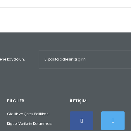
er konularda yetersiz gördüğünüz noktaları öneri formunu kullanarak tara
Bu ürüne ilk yorumu siz yapın!
Yorum Yaz
ltene kaydolun.
Gönder
BİLGİLER
İLETİŞİM
Gizlilik ve Çerez Politikası
Kişisel Verilerin Korunması