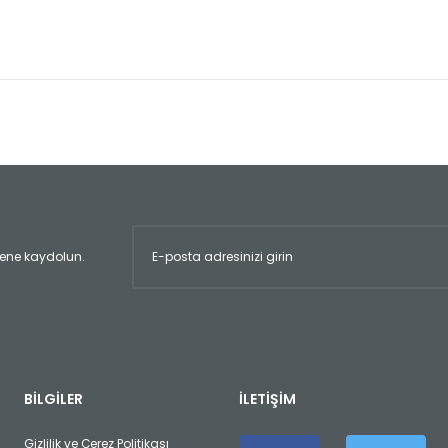
er konularda yetersiz gördüğünüz noktaları öneri formunu kullanarak tara
Bu ürüne ilk yorumu siz yapın!
Yorum Yaz
ltene kaydolun.
Gönder
BİLGİLER
İLETİŞİM
Gizlilik ve Çerez Politikası