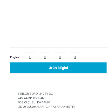
Paylaş
Ürün Bilgisi
SENSOR BORD 12-24V DC
24V 4AMP. 12V 8AMP.
PCB ÖLÇÜSÜ: 10X44MM
LED UYGULAMALARI İÇİN TASARLANMIŞTIR