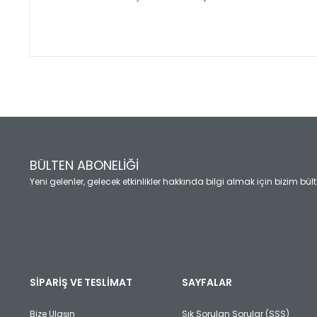
Bu ürünün fiyat bilgisi, resim, ürün açıklamalarında ve diğ
Görüş ve önerileriniz için teşekkür ederiz.
Ürün resmi kalitesiz, bozuk veya görüntülenemiyor.
Ürün açıklamasında eksik bilgiler bulunuyor.
Ürün bilgilerinde hatalar bulunuyor.
Ürün fiyatı diğer sitelerden daha pahalı.
BÜLTEN ABONELİĞİ
Bu ürüne benzer farklı alternatifler olmalı.
Yeni gelenler, gelecek etkinlikler hakkında bilgi almak için bizim bü
SİPARİŞ VE TESLİMAT
SAYFALAR
Bize Ulaşın
Sık Sorulan Sorular (SSS)