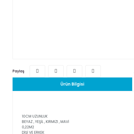
Paylaş
Ürün Bilgisi
10CM UZUNLUK
BEYAZ , YEŞİL , KIRMIZI , MAVİ
0,22M2
DİŞİ VE ERKEK