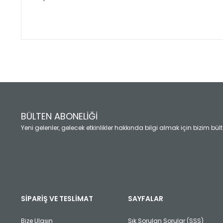
Bu ürünün fiyat bilgisi, resim, ürün açıklamalarında ve diğ
Görüş ve önerileriniz için teşekkür ederiz.
Ürün resmi kalitesiz, bozuk veya görüntülenemiyor.
Ürün açıklamasında eksik bilgiler bulunuyor.
Ürün bilgilerinde hatalar bulunuyor.
Ürün fiyatı diğer sitelerden daha pahalı.
BÜLTEN ABONELİĞİ
Bu ürüne benzer farklı alternatifler olmalı.
Yeni gelenler, gelecek etkinlikler hakkında bilgi almak için bizim bü
SİPARİŞ VE TESLİMAT
SAYFALAR
Bize Ulaşın
Sık Sorulan Sorular (SSS)