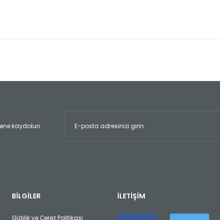
er konularda yetersiz gördüğünüz noktaları öneri formunu kullanarak tara
Bu ürüne ilk yorumu siz yapın!
Yorum Yaz
ltene kaydolun.
Gönder
BİLGİLER
İLETİŞİM
Gizlilik ve Çerez Politikası