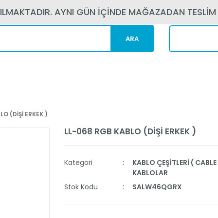
PILMAKTADIR. AYNI GÜN İÇİNDE MAĞAZADAN TESLİM
ARA
Kargom N
O (DİŞİ ERKEK )
LL-068 RGB KABLO (DİŞİ ERKEK )
Kategori
KABLO ÇEŞİTLERİ ( CABLE 
KABLOLAR
Stok Kodu
SALW46QGRX