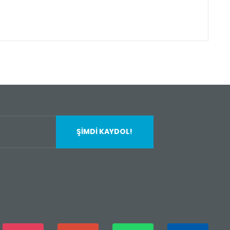
fımıza iletebilirsiniz.
ŞİMDİ KAYDOL!