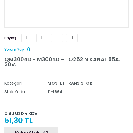
Paylaş
0
Yorum Yap
QM3004D - M3004D - TO252 N KANAL 55A.
30V.
Kategori
MOSFET TRANSISTOR
Stok Kodu
11-1664
0,90 USD + KDV
51,30 TL
Kalan Stok :
41