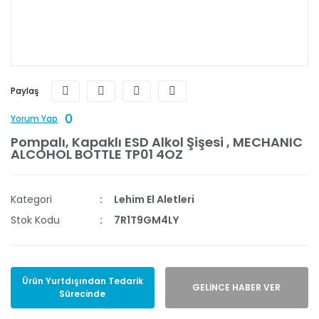
Paylaş
0
Yorum Yap
Pompalı, Kapaklı ESD Alkol Şişesi , MECHANIC
ALCOHOL BOTTLE TP01 4OZ
Kategori
Lehim El Aletleri
Stok Kodu
7R1T9GM4LY
Ürün Yurtdışından Tedarik
GELİNCE HABER VER
Sürecinde