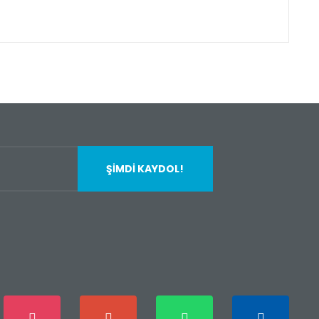
fımıza iletebilirsiniz.
ŞİMDİ KAYDOL!