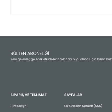
Bu ürünün fiyat bilgisi, resim, ürün açıklamalarında ve diğ
Görüş ve önerileriniz için teşekkür ederiz.
Ürün resmi kalitesiz, bozuk veya görüntülenemiyor.
Ürün açıklamasında eksik bilgiler bulunuyor.
Ürün bilgilerinde hatalar bulunuyor.
Ürün fiyatı diğer sitelerden daha pahalı.
BÜLTEN ABONELİĞİ
Bu ürüne benzer farklı alternatifler olmalı.
Yeni gelenler, gelecek etkinlikler hakkında bilgi almak için bizim bü
SİPARİŞ VE TESLİMAT
SAYFALAR
Bize Ulaşın
Sık Sorulan Sorular (SSS)