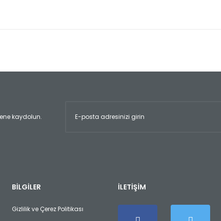
er konularda yetersiz gördüğünüz noktaları öneri formunu kullanarak tara
Bu ürüne ilk yorumu siz yapın!
Yorum Yaz
ltene kaydolun.
Gönder
BİLGİLER
İLETİŞİM
Gizlilik ve Çerez Politikası