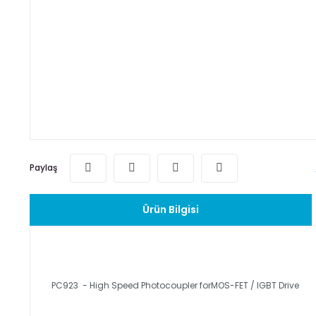
Paylaş
Ürün Bilgisi
PC923 - High Speed Photocoupler forMOS-FET / IGBT Drive