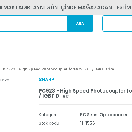
PILMAKTADIR. AYNI GÜN İÇİNDE MAĞAZADAN TESLİM
ARA
Kargom N
PC923 - High Speed Photocoupler forMOS-FET / IGBT Drive
SHARP
PC923 - High Speed Photocoupler f
/ IGBT Drive
Kategori
PC Serisi Optocoupler
Stok Kodu
11-1556