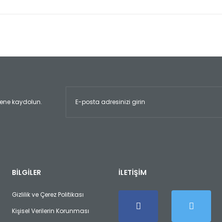
er konularda yetersiz gördüğünüz noktaları öneri formunu kullanarak tara
Bu ürüne ilk yorumu siz yapın!
Yorum Yaz
ltene kaydolun.
Gönder
BİLGİLER
İLETİŞİM
Gizlilik ve Çerez Politikası
Kişisel Verilerin Korunması