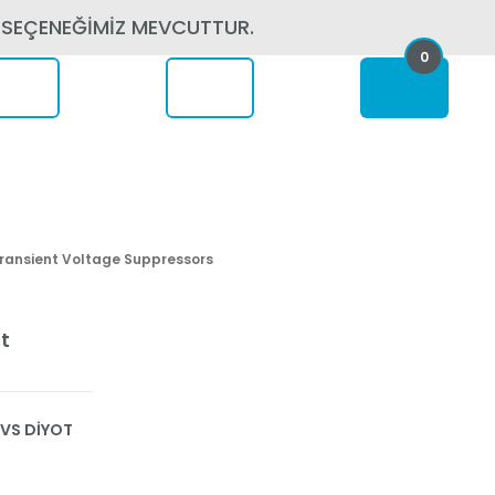
 SEÇENEĞİMİZ MEVCUTTUR.
0
erede
ransient Voltage Suppressors
t
TVS DİYOT