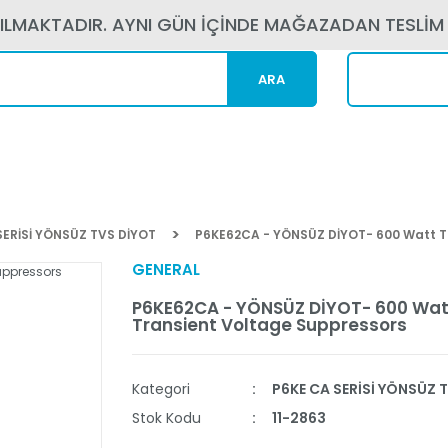
PILMAKTADIR. AYNI GÜN İÇİNDE MAĞAZADAN TESLİM
ARA
Kargom N
SERİSİ YÖNSÜZ TVS DİYOT
P6KE62CA - YÖNSÜZ DİYOT- 600 Watt T
GENERAL
P6KE62CA - YÖNSÜZ DİYOT- 600 Wat
Transient Voltage Suppressors
Kategori
P6KE CA SERİSİ YÖNSÜZ 
Stok Kodu
11-2863