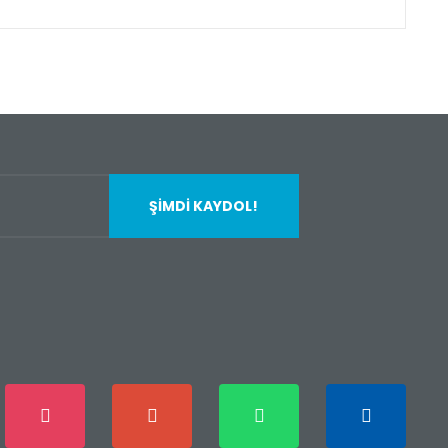
fımıza iletebilirsiniz.
ŞİMDİ KAYDOL!