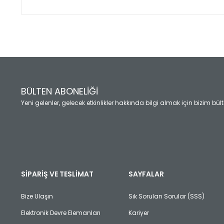
Bu ürünün fiyat bilgisi, resim, ürün açıklamalarında ve diğ
Görüş ve önerileriniz için teşekkür ederiz.
Ürün resmi kalitesiz, bozuk veya görüntülenemiyor.
Ürün açıklamasında eksik bilgiler bulunuyor.
Ürün bilgilerinde hatalar bulunuyor.
Ürün fiyatı diğer sitelerden daha pahalı.
BÜLTEN ABONELİĞİ
Bu ürüne benzer farklı alternatifler olmalı.
Yeni gelenler, gelecek etkinlikler hakkında bilgi almak için bizim bü
SİPARİŞ VE TESLİMAT
SAYFALAR
Bize Ulaşın
Sık Sorulan Sorular (SSS)
Elektronik Devre Elemanları
Kariyer