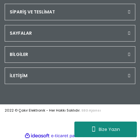
SİPARİŞ VE TESLİMAT
SAYFALAR
BİLGİLER
İLETİŞİM
2022 © Çakır Elektronik - Her Hakkı Saklıdır.
SEO Ajansı
Bize Yazın
ile
ideasoft
e-