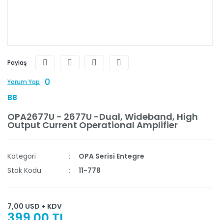
Paylaş
0
Yorum Yap
BB
OPA2677U - 2677U -Dual, Wideband, High
Output Current Operational Amplifier
Kategori
OPA Serisi Entegre
Stok Kodu
11-778
7,00 USD + KDV
399,00 TL