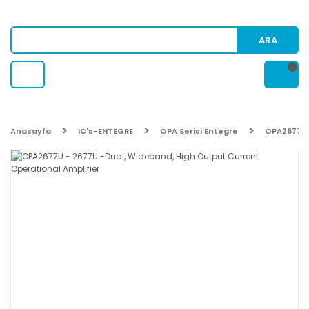
ARA
Anasayfa
IC's-ENTEGRE
OPA Serisi Entegre
OPA2677U 