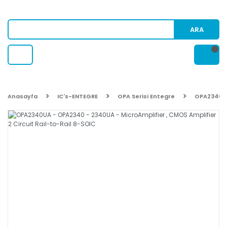
ARA
Anasayfa
IC's-ENTEGRE
OPA Serisi Entegre
OPA2340UA 