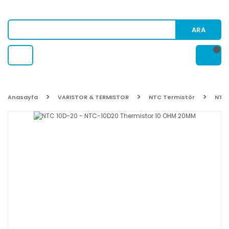
ARA
Anasayfa
VARISTOR & TERMISTOR
NTC Termistör
NTC 