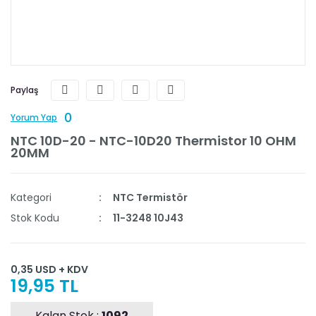
Paylaş
0
Yorum Yap
NTC 10D-20 - NTC-10D20 Thermistor 10 OHM
20MM
Kategori
NTC Termistör
Stok Kodu
11-3248 10J43
0,35 USD + KDV
19,95 TL
Kalan Stok :
1092