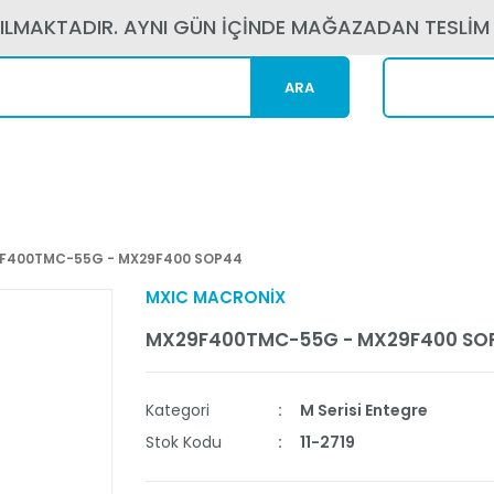
PILMAKTADIR. AYNI GÜN İÇİNDE MAĞAZADAN TESLİM
ARA
Kargom N
F400TMC-55G - MX29F400 SOP44
MXIC MACRONİX
MX29F400TMC-55G - MX29F400 SO
Kategori
M Serisi Entegre
Stok Kodu
11-2719