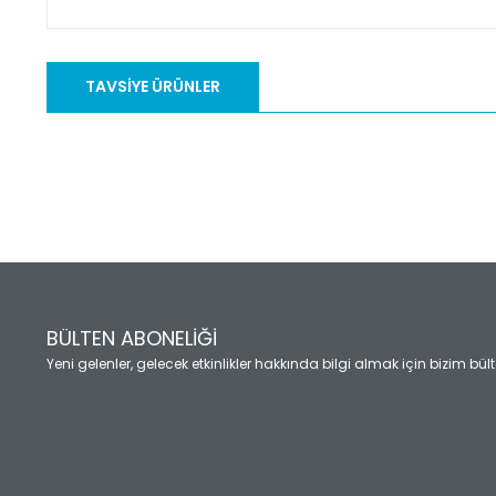
Bu ürünün fiyat bilgisi, resim, ürün açıklamalarında ve diğ
Görüş ve önerileriniz için teşekkür ederiz.
TAVSİYE ÜRÜNLER
Ürün resmi kalitesiz, bozuk veya görüntülenemiyor.
Ürün açıklamasında eksik bilgiler bulunuyor.
Ürün bilgilerinde hatalar bulunuyor.
Ürün fiyatı diğer sitelerden daha pahalı.
Bu ürüne benzer farklı alternatifler olmalı.
BÜLTEN ABONELİĞİ
Yeni gelenler, gelecek etkinlikler hakkında bilgi almak için bizim bü