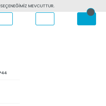
 SEÇENEĞİMİZ MEVCUTTUR.
erede
P44