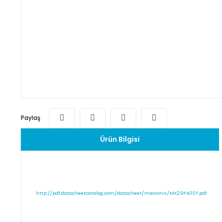
Paylaş
Ürün Bilgisi
http://pdf.datasheetcatalog.com/datasheet/macronix/MX29F400T.pdf