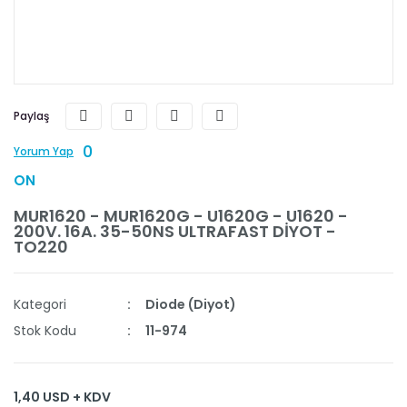
Paylaş
0
Yorum Yap
ON
MUR1620 - MUR1620G - U1620G - U1620 -
200V. 16A. 35-50NS ULTRAFAST DİYOT -
TO220
Kategori
Diode (Diyot)
Stok Kodu
11-974
1,40 USD + KDV