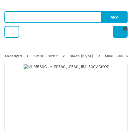
ARA
Anasayfa
DIODE - DIYOT
Diode (Diyot)
MUR1560G , MUR1