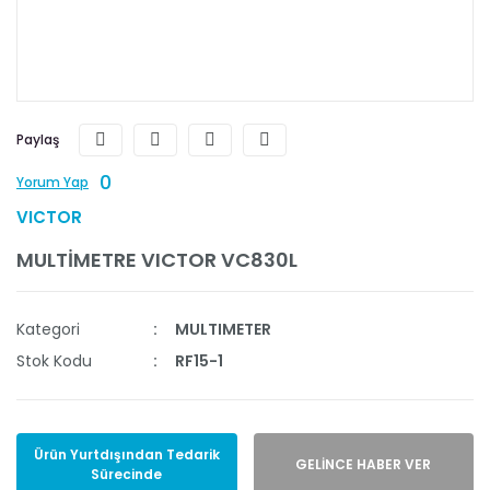
Paylaş
0
Yorum Yap
VICTOR
MULTİMETRE VICTOR VC830L
Kategori
MULTIMETER
Stok Kodu
RF15-1
Ürün Yurtdışından Tedarik
GELİNCE HABER VER
Sürecinde