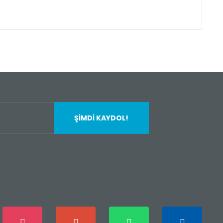
fımıza iletebilirsiniz.
ŞİMDİ KAYDOL!