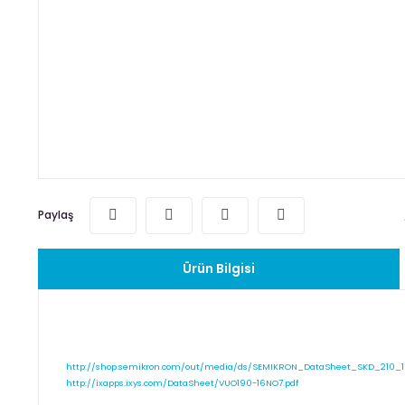
Paylaş
Ürün Bilgisi
http://shop.semikron.com/out/media/ds/SEMIKRON_DataSheet_SKD_210_1
http://ixapps.ixys.com/DataSheet/VUO190-16NO7.pdf