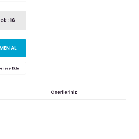
tok :
16
MEN AL
Önerileriniz