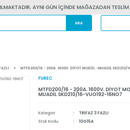
PILMAKTADIR. AYNI GÜN İÇİNDE MAĞAZADAN TESLİM
ARA
Kargom N
FAZLI
MTFD200/16 - 200A. 1600V. DİYOT MODÜL -MUADİL SKD210/
FUREC
MTFD200/16 - 200A. 1600V. DİYOT MO
MUADİL SKD210/16-VUO192-16NO7
Kategori
TRİFAZ 3 FAZLI
Stok Kodu
10G15A