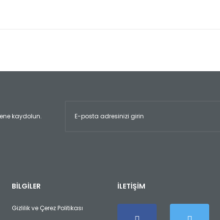
er konularda yetersiz gördüğünüz noktaları öneri formunu kullanarak tara
Bu ürüne ilk yorumu siz yapın!
Yorum Yaz
ltene kaydolun.
Gönder
BİLGİLER
İLETİŞİM
Gizlilik ve Çerez Politikası