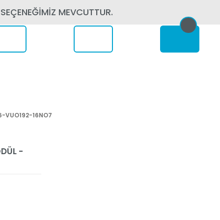
 SEÇENEĞİMİZ MEVCUTTUR.
erede
16-VUO192-16NO7
DÜL -