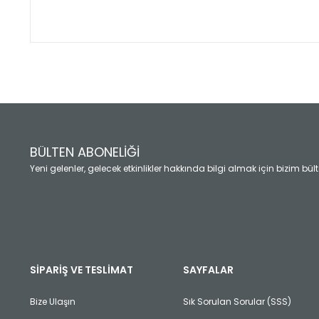
Bu ürünün fiyat bilgisi, resim, ürün açıklamalarında ve diğ
Görüş ve önerileriniz için teşekkür ederiz.
Ürün resmi kalitesiz, bozuk veya görüntülenemiyor.
Ürün açıklamasında eksik bilgiler bulunuyor.
Ürün bilgilerinde hatalar bulunuyor.
Ürün fiyatı diğer sitelerden daha pahalı.
BÜLTEN ABONELİĞİ
Bu ürüne benzer farklı alternatifler olmalı.
Yeni gelenler, gelecek etkinlikler hakkında bilgi almak için bizim bü
SİPARİŞ VE TESLİMAT
SAYFALAR
Bize Ulaşın
Sık Sorulan Sorular (SSS)