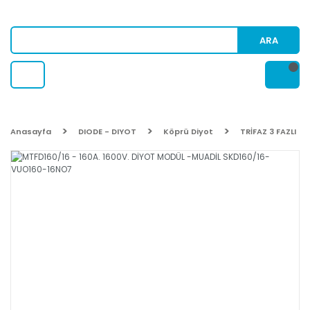
ARA
Anasayfa
DIODE - DIYOT
Köprü Diyot
TRİFAZ 3 FAZLI