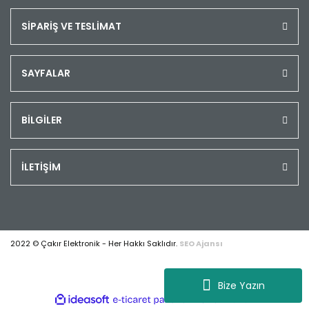
SİPARİŞ VE TESLİMAT
SAYFALAR
BİLGİLER
İLETİŞİM
2022 © Çakır Elektronik - Her Hakkı Saklıdır.
SEO Ajansı
Bize Yazın
ile
ideasoft
e-