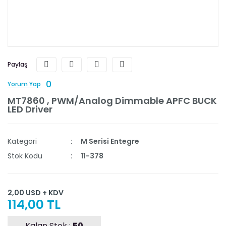
Paylaş
0
Yorum Yap
MT7860 , PWM/Analog Dimmable APFC BUCK
LED Driver
Kategori
M Serisi Entegre
Stok Kodu
11-378
2,00 USD + KDV
114,00 TL
Kalan Stok :
50