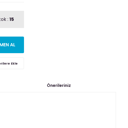
tok :
15
MEN AL
Önerileriniz