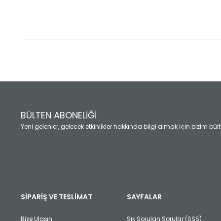
Bu ürünün fiyat bilgisi, resim, ürün açıklamalarında ve diğ
Görüş ve önerileriniz için teşekkür ederiz.
Ürün resmi kalitesiz, bozuk veya görüntülenemiyor.
Ürün açıklamasında eksik bilgiler bulunuyor.
Ürün bilgilerinde hatalar bulunuyor.
Ürün fiyatı diğer sitelerden daha pahalı.
BÜLTEN ABONELİĞİ
Bu ürüne benzer farklı alternatifler olmalı.
Yeni gelenler, gelecek etkinlikler hakkında bilgi almak için bizim bü
SİPARİŞ VE TESLİMAT
SAYFALAR
Bize Ulaşın
Sık Sorulan Sorular (SSS)