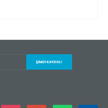
fımıza iletebilirsiniz.
ŞİMDİ KAYDOL!