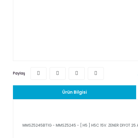
Paylaş
Ürün Bilgisi
MMSZ5245BT1G - MMSZ5245 - [ H5 ] H5C 15V. ZENER DİYOT 25 