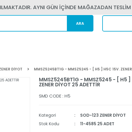
PILMAKTADIR. AYNI GÜN İÇİNDE MAĞAZADAN TESLİM
ARA
Kargom N
ZENER DİYOT
MMSZ5245BT1G - MMSZ5245 - [ H5 ] H5C 15V. ZENER
MMSZ5245BT1G - MMSZ5245 - [ H5 ] 
ZENER DİYOT 25 ADETTİR
SMD CODE : H5
Kategori
SOD-123 ZENER DİYOT
Stok Kodu
11-4585 25 ADET