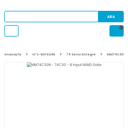
ARA
Anasayfa
IC's-ENTEGRE
74 Serisi Entegre
MM74C30N -