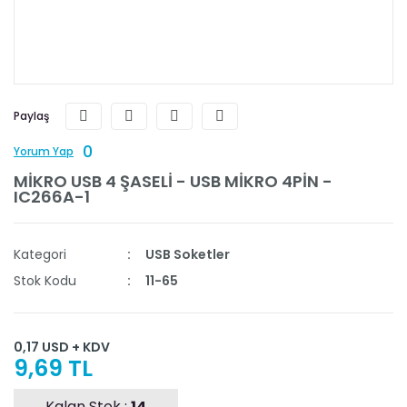
Paylaş
0
Yorum Yap
MİKRO USB 4 ŞASELİ - USB MİKRO 4PİN -
IC266A-1
Kategori
USB Soketler
Stok Kodu
11-65
0,17 USD + KDV
9,69 TL
Kalan Stok :
14