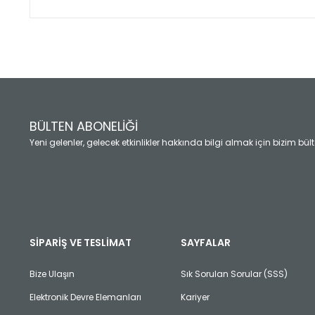
Bu ürünün fiyat bilgisi, resim, ürün açıklamalarında ve diğ
Görüş ve önerileriniz için teşekkür ederiz.
Ürün resmi kalitesiz, bozuk veya görüntülenemiyor.
Ürün açıklamasında eksik bilgiler bulunuyor.
Ürün bilgilerinde hatalar bulunuyor.
Ürün fiyatı diğer sitelerden daha pahalı.
BÜLTEN ABONELİĞİ
Bu ürüne benzer farklı alternatifler olmalı.
Yeni gelenler, gelecek etkinlikler hakkında bilgi almak için bizim bü
SİPARİŞ VE TESLİMAT
SAYFALAR
Bize Ulaşın
Sık Sorulan Sorular (SSS)
Elektronik Devre Elemanları
Kariyer