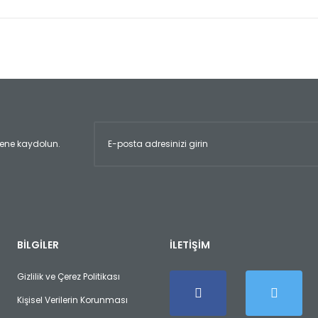
er konularda yetersiz gördüğünüz noktaları öneri formunu kullanarak tara
Bu ürüne ilk yorumu siz yapın!
Yorum Yaz
ltene kaydolun.
Gönder
BİLGİLER
İLETİŞİM
Gizlilik ve Çerez Politikası
Kişisel Verilerin Korunması