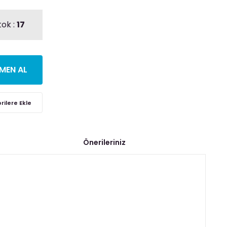
tok :
17
MEN AL
Önerileriniz