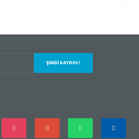
fımıza iletebilirsiniz.
ŞİMDİ KAYDOL!