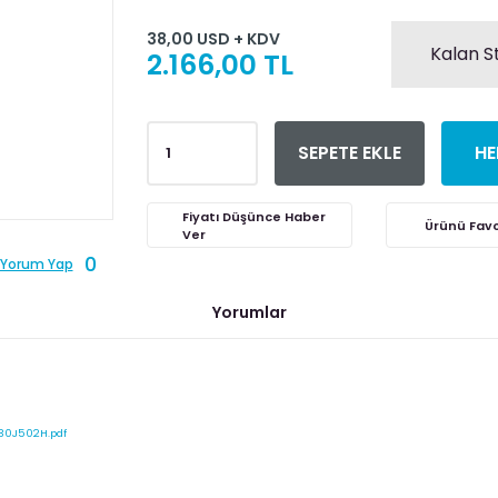
38,00 USD + KDV
Kalan S
2.166,00 TL
SEPETE EKLE
HE
Fiyatı Düşünce Haber
Ver
0
Yorum Yap
Yorumlar
30J502H.pdf