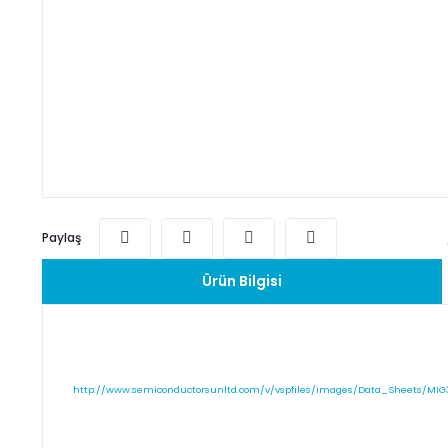
Paylaş
Ürün Bilgisi
http://www.semiconductorsunltd.com/v/vspfiles/images/Data_Sheets/MIG