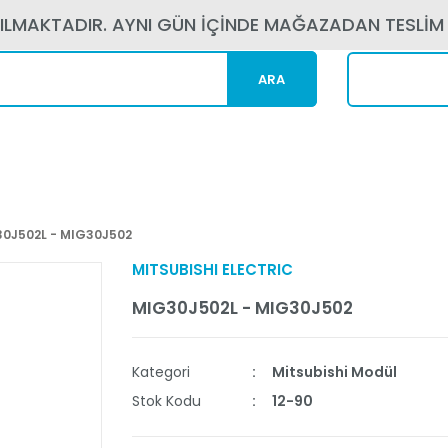
PILMAKTADIR. AYNI GÜN İÇİNDE MAĞAZADAN TESLİM
ARA
Kargom N
0J502L - MIG30J502
MITSUBISHI ELECTRIC
MIG30J502L - MIG30J502
Kategori
Mitsubishi Modül
Stok Kodu
12-90