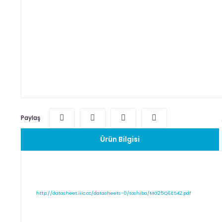
Paylaş
Ürün Bilgisi
http://datasheet.iiic.cc/datasheets-0/toshiba/MG25Q6ES42.pdf