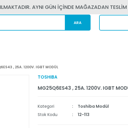
PILMAKTADIR. AYNI GÜN İÇİNDE MAĞAZADAN TESLİM
ARA
Kargom N
ES43 , 25A. 1200V. IGBT MODÜL
TOSHIBA
MG25Q6ES43 , 25A. 1200V. IGBT MOD
Kategori
Toshiba Modül
Stok Kodu
12-113