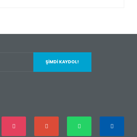
fımıza iletebilirsiniz.
ŞİMDİ KAYDOL!