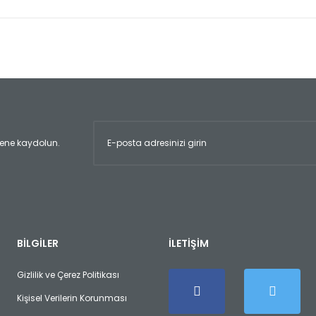
er konularda yetersiz gördüğünüz noktaları öneri formunu kullanarak tara
Bu ürüne ilk yorumu siz yapın!
Yorum Yaz
ltene kaydolun.
Gönder
BİLGİLER
İLETİŞİM
Gizlilik ve Çerez Politikası
Kişisel Verilerin Korunması