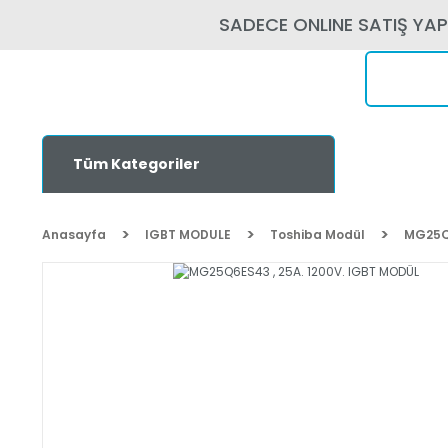
SADECE ONLINE SATIŞ YA
Tüm Kategoriler
Anasayfa
IGBT MODULE
Toshiba Modül
MG25Q6