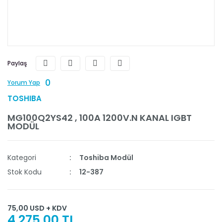
Paylaş
0
Yorum Yap
TOSHIBA
MG100Q2YS42 , 100A 1200V.N KANAL IGBT
MODÜL
Kategori
Toshiba Modül
Stok Kodu
12-387
75,00 USD + KDV
4.275,00 TL