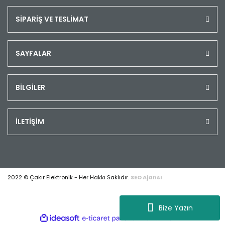
SİPARİŞ VE TESLİMAT
SAYFALAR
BİLGİLER
İLETİŞİM
2022 © Çakır Elektronik - Her Hakkı Saklıdır.
SEO Ajansı
Bize Yazın
ile
ideasoft
e-