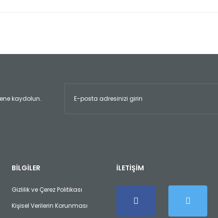
er konularda yetersiz gördüğünüz noktaları öneri formunu kullanarak tara
Bu ürüne ilk yorumu siz yapın!
Yorum Yaz
ltene kaydolun.
Gönder
BİLGİLER
İLETİŞİM
Gizlilik ve Çerez Politikası
Kişisel Verilerin Korunması