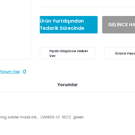
Ürün Yurtdışından
GELİNCE H
Tedarik Sürecinde
Fiyatı Düşünce Haber
Ver
0
Yorum Yap
Yorumlar
ring solder mask ink , LVH900-LY 10CC green