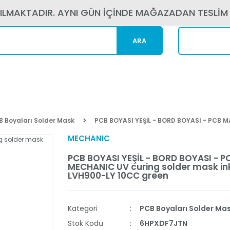
PILMAKTADIR. AYNI GÜN İÇİNDE MAĞAZADAN TESLİM
ARA
Kargom N
B Boyaları Solder Mask
PCB BOYASI YEŞİL - BORD BOYASI - PCB M
MECHANIC
PCB BOYASI YEŞİL - BORD BOYASI - 
MECHANIC UV curing solder mask ink
LVH900-LY 10CC green
Kategori
PCB Boyaları Solder Ma
Stok Kodu
6HPXDF7JTN