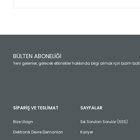
Bu ürünün fiyat bilgisi, resim, ürün açıklamalarında ve diğ
Görüş ve önerileriniz için teşekkür ederiz.
Ürün resmi kalitesiz, bozuk veya görüntülenemiyor.
Ürün açıklamasında eksik bilgiler bulunuyor.
Ürün bilgilerinde hatalar bulunuyor.
Ürün fiyatı diğer sitelerden daha pahalı.
BÜLTEN ABONELİĞİ
Bu ürüne benzer farklı alternatifler olmalı.
Yeni gelenler, gelecek etkinlikler hakkında bilgi almak için bizim bü
SİPARİŞ VE TESLİMAT
SAYFALAR
Bize Ulaşın
Sık Sorulan Sorular (SSS)
Elektronik Devre Elemanları
Kariyer