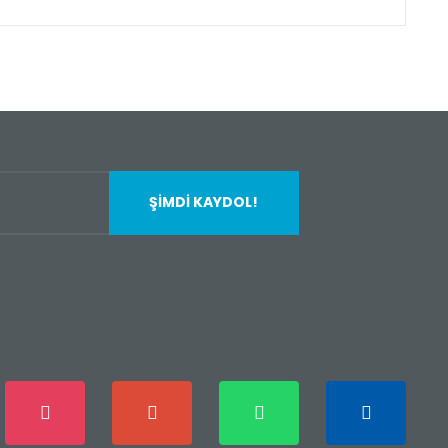
fımıza iletebilirsiniz.
ŞİMDİ KAYDOL!