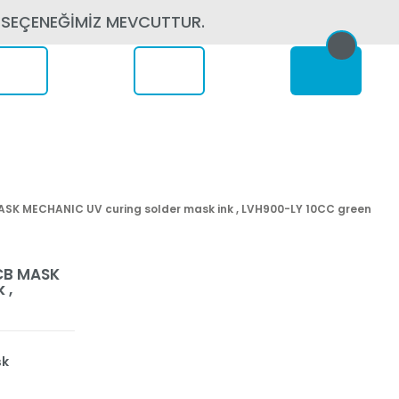
 SEÇENEĞİMİZ MEVCUTTUR.
erede
ASK MECHANIC UV curing solder mask ink , LVH900-LY 10CC green
PCB MASK
 ,
sk