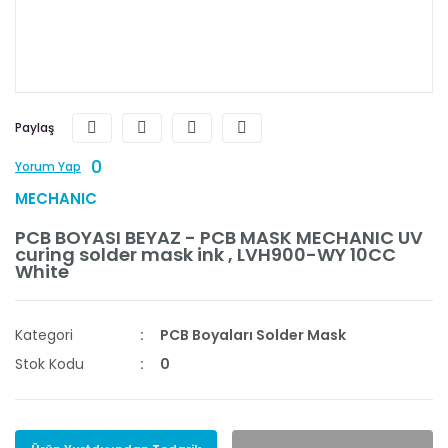
Paylaş
0
Yorum Yap
MECHANIC
PCB BOYASI BEYAZ - PCB MASK MECHANIC UV
curing solder mask ink , LVH900-WY 10CC
White
Kategori
PCB Boyaları Solder Mask
Stok Kodu
0