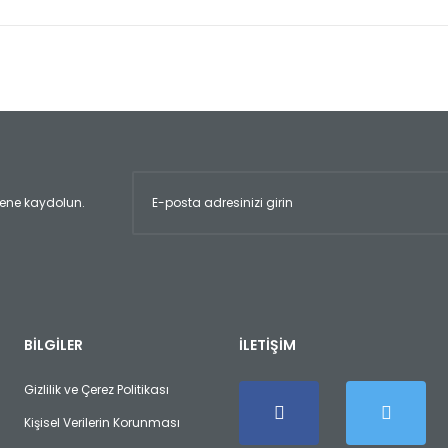
er konularda yetersiz gördüğünüz noktaları öneri formunu kullanarak tara
Bu ürüne ilk yorumu siz yapın!
Yorum Yaz
ltene kaydolun.
Gönder
BİLGİLER
İLETİŞİM
Gizlilik ve Çerez Politikası
Kişisel Verilerin Korunması