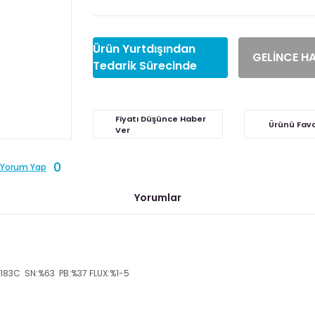
Ürün Yurtdışından
GELİNCE H
Tedarik Sürecinde
Fiyatı Düşünce Haber
Ver
0
Yorum Yap
Yorumlar
183C SN:%63 PB:%37 FLUX:%1-5