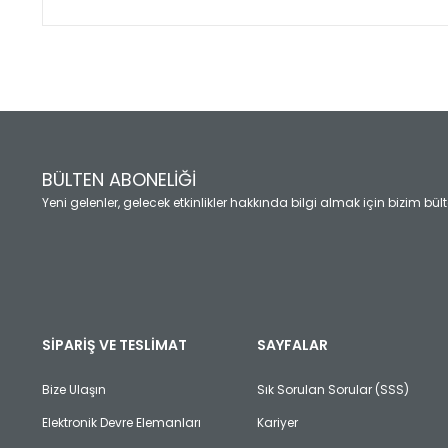
Bu ürünün fiyat bilgisi, resim, ürün açıklamalarında ve diğ
Görüş ve önerileriniz için teşekkür ederiz.
Ürün resmi kalitesiz, bozuk veya görüntülenemiyor.
Ürün açıklamasında eksik bilgiler bulunuyor.
Ürün bilgilerinde hatalar bulunuyor.
Ürün fiyatı diğer sitelerden daha pahalı.
BÜLTEN ABONELİĞİ
Bu ürüne benzer farklı alternatifler olmalı.
Yeni gelenler, gelecek etkinlikler hakkında bilgi almak için bizim bü
SİPARİŞ VE TESLİMAT
SAYFALAR
Bize Ulaşın
Sık Sorulan Sorular (SSS)
Elektronik Devre Elemanları
Kariyer