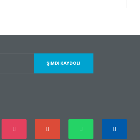
fımıza iletebilirsiniz.
ŞİMDİ KAYDOL!