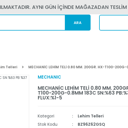
PILMAKTADIR. AYNI GÜN İÇİNDE MAĞAZADAN TESLİM
ARA
Kargom N
im Telleri
MECHANİC LEHİM TELİ 0.80 MM. 200GR. HX-T100-200G-
MECHANIC
MECHANİC LEHİM TELİ 0.80 MM. 200GR
T100-200G-0.8MM 183C SN:%63 PB:%
FLUX:%1-5
Kategori
Lehim Telleri
Stok Kodu
BZ96Z62GSQ