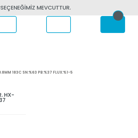
 SEÇENEĞİMİZ MEVCUTTUR.
erede
0.8MM 183C SN:%63 PB:%37 FLUX:%1-5
. HX-
37