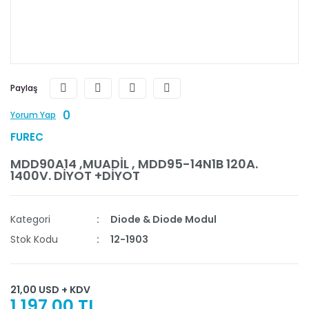
Paylaş
0
Yorum Yap
FUREC
MDD90A14 ,MUADİL , MDD95-14N1B 120A.
1400V. DİYOT +DİYOT
Kategori
Diode & Diode Modul
Stok Kodu
12-1903
21,00 USD + KDV
1.197,00 TL