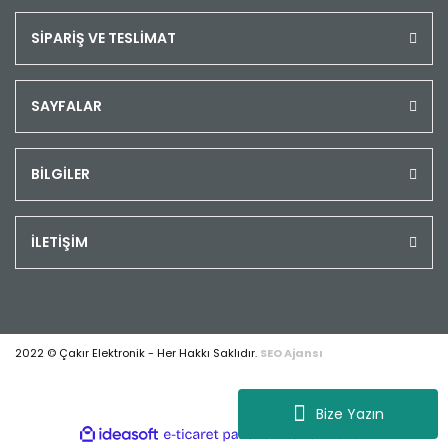
SİPARİŞ VE TESLİMAT
SAYFALAR
BİLGİLER
İLETİŞİM
2022 © Çakır Elektronik - Her Hakkı Saklıdır.
SEO Ajansı
Bize Yazın
ile
ideasoft
e-