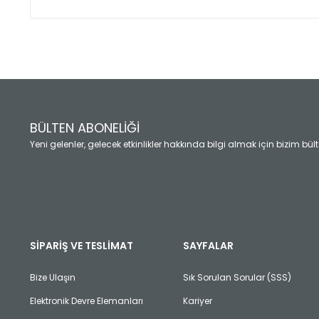
Bu ürünün fiyat bilgisi, resim, ürün açıklamalarında ve diğ
Görüş ve önerileriniz için teşekkür ederiz.
Ürün resmi kalitesiz, bozuk veya görüntülenemiyor.
Ürün açıklamasında eksik bilgiler bulunuyor.
Ürün bilgilerinde hatalar bulunuyor.
Ürün fiyatı diğer sitelerden daha pahalı.
BÜLTEN ABONELİĞİ
Bu ürüne benzer farklı alternatifler olmalı.
Yeni gelenler, gelecek etkinlikler hakkında bilgi almak için bizim bü
SİPARİŞ VE TESLİMAT
SAYFALAR
Bize Ulaşın
Sık Sorulan Sorular (SSS)
Elektronik Devre Elemanları
Kariyer