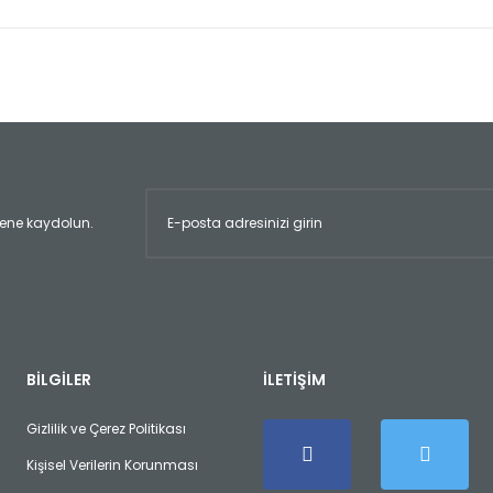
er konularda yetersiz gördüğünüz noktaları öneri formunu kullanarak tara
Bu ürüne ilk yorumu siz yapın!
Yorum Yaz
ltene kaydolun.
Gönder
BİLGİLER
İLETİŞİM
Gizlilik ve Çerez Politikası
Kişisel Verilerin Korunması