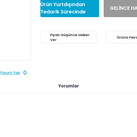
Ürün Yurtdışından
GELİNCE H
Tedarik Sürecinde
Fiyatı Düşünce Haber
Ver
0
Yorum Yap
Yorumlar