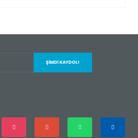
fımıza iletebilirsiniz.
ŞİMDİ KAYDOL!