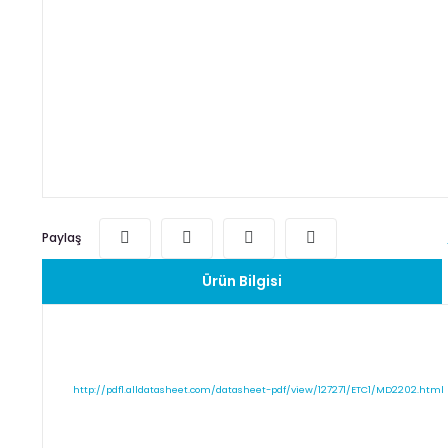
Paylaş
Ürün Bilgisi
http://pdf1.alldatasheet.com/datasheet-pdf/view/127271/ETC1/MD2202.html