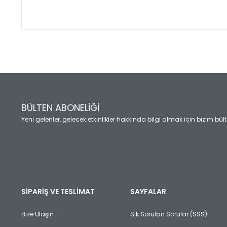
Bu ürünün fiyat bilgisi, resim, ürün açıklamalarında ve diğ
Görüş ve önerileriniz için teşekkür ederiz.
Ürün resmi kalitesiz, bozuk veya görüntülenemiyor.
Ürün açıklamasında eksik bilgiler bulunuyor.
Ürün bilgilerinde hatalar bulunuyor.
Ürün fiyatı diğer sitelerden daha pahalı.
BÜLTEN ABONELİĞİ
Bu ürüne benzer farklı alternatifler olmalı.
Yeni gelenler, gelecek etkinlikler hakkında bilgi almak için bizim bü
SİPARİŞ VE TESLİMAT
SAYFALAR
Bize Ulaşın
Sık Sorulan Sorular (SSS)