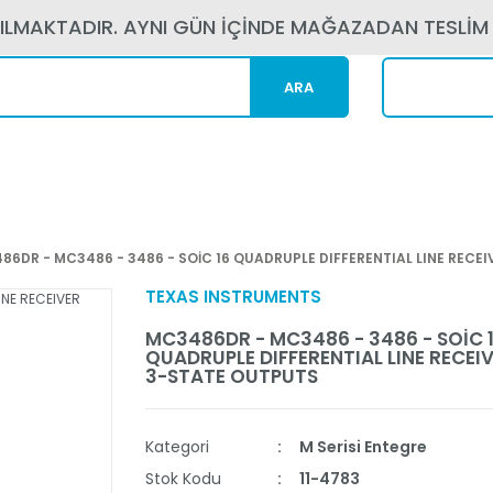
PILMAKTADIR. AYNI GÜN İÇİNDE MAĞAZADAN TESLİM
ARA
Kargom N
86DR - MC3486 - 3486 - SOİC 16 QUADRUPLE DIFFERENTIAL LINE RECE
TEXAS INSTRUMENTS
MC3486DR - MC3486 - 3486 - SOİC 
QUADRUPLE DIFFERENTIAL LINE RECEI
3-STATE OUTPUTS
Kategori
M Serisi Entegre
Stok Kodu
11-4783