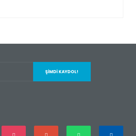
fımıza iletebilirsiniz.
ŞİMDİ KAYDOL!