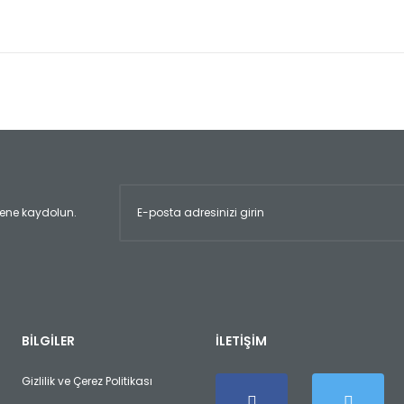
er konularda yetersiz gördüğünüz noktaları öneri formunu kullanarak tara
Bu ürüne ilk yorumu siz yapın!
Yorum Yaz
ltene kaydolun.
Gönder
BİLGİLER
İLETİŞİM
Gizlilik ve Çerez Politikası