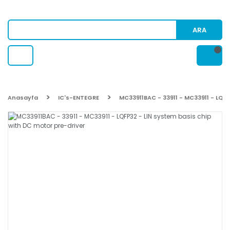
ARA
Anasayfa
IC's-ENTEGRE
MC33911BAC - 33911 - MC33911 - LQF