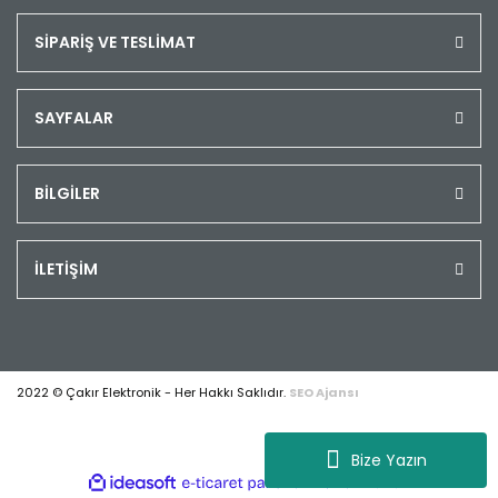
SİPARİŞ VE TESLİMAT
SAYFALAR
BİLGİLER
İLETİŞİM
2022 © Çakır Elektronik - Her Hakkı Saklıdır.
SEO Ajansı
Bize Yazın
ile
ideasoft
e-